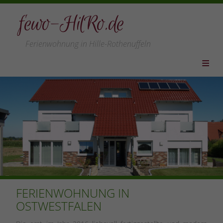
fewo-HilRo.de
Ferienwohnung in Hille-Rothenuffeln
HOME
WOHNUNG
PREISE
LEISTUNGEN
VERFÜGBARKEIT
LAGE/REGION
LINKS
FERIENWOHNUNG IN
ANFAHRT
OSTWESTFALEN
KONTAKT