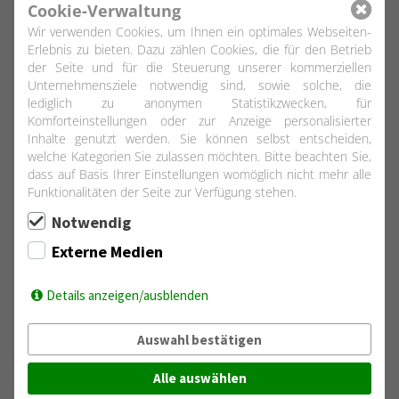
Cookie-Verwaltung
Außerdem bieten zahlreiche Fahrradwege bzw. Wanderwege
Wir verwenden Cookies, um Ihnen ein optimales Webseiten-
in der Umgebung Möglichkeiten die vielfältige Natur aktiv zu
Erlebnis zu bieten. Dazu zählen Cookies, die für den Betrieb
erkunden. Auch der bekannte Weserradweg entlang der
der Seite und für die Steuerung unserer kommerziellen
Weser führt durch den Landkreis.
Unternehmensziele notwendig sind, sowie solche, die
lediglich zu anonymen Statistikzwecken, für
Komforteinstellungen oder zur Anzeige personalisierter
Inhalte genutzt werden. Sie können selbst entscheiden,
welche Kategorien Sie zulassen möchten. Bitte beachten Sie,
dass auf Basis Ihrer Einstellungen womöglich nicht mehr alle
Funktionalitäten der Seite zur Verfügung stehen.
Notwendig
Externe Medien
Details anzeigen/ausblenden
Auswahl bestätigen
Alle auswählen