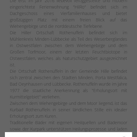
Die erst im Jahr 2016 liebevoll fertiggestellte und modern
eingerichtete Ferienwohnung "HilRo" befindet sich im
Dachgeschoss eines Vierfamilienhauses und bietet
großzügigen Platz mit einem freien Blick auf das
Wiehengebirge und die norddeutsche Tiefebene.
Die Hiller Ortschaft Rothenuffeln befindet sich im
Mühlenkreis Minden-Lübbecke als Teil des Weserberglandes
in Ostwestfalen zwischen dem Wiehengebirge und dem
Großen Torfmoor, einem der letzten Feuchtbiotope in
Ostwestfalen, welches als Naturschutzgebiet ausgezeichnet
ist.
Die Ortschaft Rothenuffeln in der Gemeinde Hille befindet
sich zentral zwischen den Städten Minden, Porta Westfalica,
Bad Oeynhausen und Lübbecke. Rothenuffeln wurde im Jahre
1977 die staatliche Anerkennung als "Erholungsort mit
Kurmittelgebiet" verliehen.
Zwischen dem Wiehengebirge und dem Moor liegend, ist das
Kurbad Rothenuffeln in seiner ländlichen Stille ein idealer
Erholungsort zum Kuren.
Traditionelle Bäder mit eigenen Heilquellen und Bademoor
sowie der Kurpark unterstützen Heilungsprozesse und laden
zur Erholung ein.