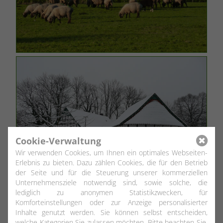
Cookie-Verwaltung
Wir verwenden Cookies, um Ihnen ein optimales Webseiten-
Erlebnis zu bieten. Dazu zählen Cookies, die für den Betrieb
der Seite und für die Steuerung unserer kommerziellen
Unternehmensziele notwendig sind, sowie solche, die
lediglich zu anonymen Statistikzwecken, für
Komforteinstellungen oder zur Anzeige personalisierter
Inhalte genutzt werden. Sie können selbst entscheiden,
welche Kategorien Sie zulassen möchten. Bitte beachten Sie,