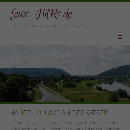
fewo-HilRo.de
Ferienwohnung in Hille-Rothenuffeln
HOME
WOHNUNG
PREISE
LEISTUNGEN
VERFÜGBARKEIT
LAGE/REGION
LINKS
NAHERHOLUNG AN DER WESER
ANFAHRT
In einer ruhigen Anliegerstraße gelegen befindet sich diese
KONTAKT
Ferienwohnung im Herzen des Mühlenkreises Minden-