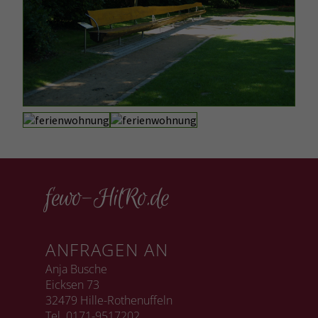
fewo-HilRo.de
ANFRAGEN AN
Anja Busche
Eicksen 73
32479 Hille-Rothenuffeln
Tel. 0171-9517202